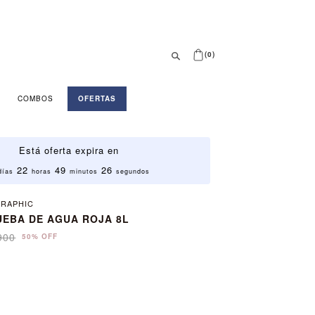
(0)
COMBOS
OFERTAS
Está oferta expira en
22
49
26
días
horas
minutos
segundos
GRAPHIC
UEBA DE AGUA ROJA 8L
900
50% OFF