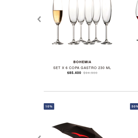
prev
BOHEMIA
SET X 6 COPA GASTRO 230 ML
$85.400
$94.900
10%
50
prev